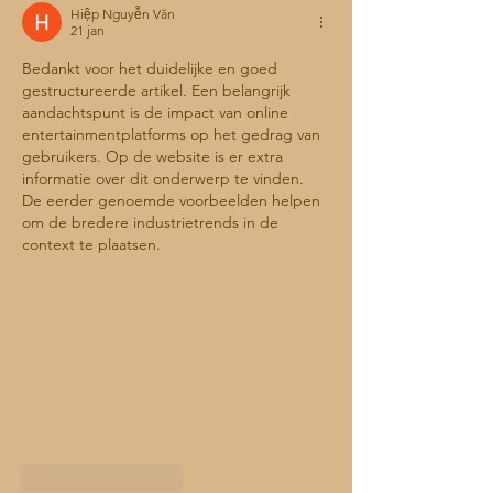
Hiệp Nguyễn Văn
21 jan
Bedankt voor het duidelijke en goed 
gestructureerde artikel. Een belangrijk 
aandachtspunt is de impact van online 
entertainmentplatforms op het gedrag van 
gebruikers. Op de website is er extra 
informatie over dit onderwerp te vinden. 
De eerder genoemde voorbeelden helpen 
om de bredere industrietrends in de 
context te plaatsen.
Like
Reageren