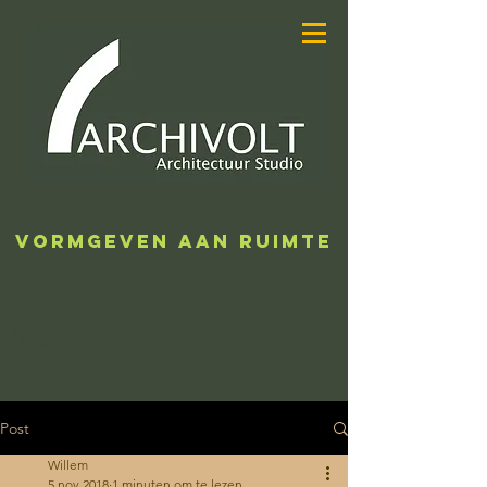
ARCHIVOLT
ARCHITECTUUR
STUDIO
VORMGEVEN AAN RUIMTE
bna
Post
Willem
5 nov 2018
1 minuten om te lezen