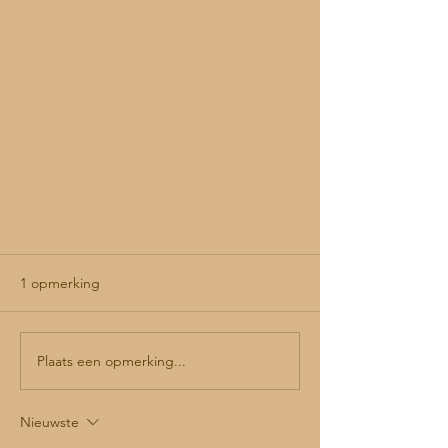
Amaliaplein op de schop
1 opmerking
Het Prinses Catharina Amaliaplein in
het centrum van Almelo krijgt
winterterrassen, zo hebben de drie
Plaats een opmerking...
uitbaters besloten. Archivolt...
Nieuwste