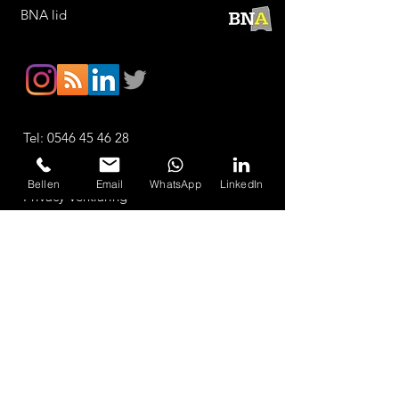
BNA lid
Tel:
0546 45 46 28
Email:
info@archivolt.nl
Bellen
Email
WhatsApp
LinkedIn
Privacy Verklaring
A
lgemene Voorwaarden: BNR 2011
© 2020 archivolt architectuur studio
NEEM CONTACT OP