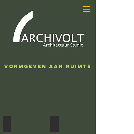
ARCHIVOLT
ARCHITECTUUR
STUDIO
VORMGEVEN AAN RUIMTE
bna
verbouw Dahliastraat Almelo
ontwerp woning Almelo