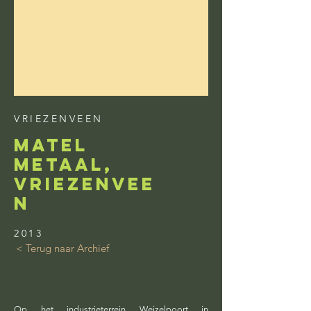
VRIEZENVEEN
matel
metaal,
vriezenvee
n
2013
< Terug naar Archief
Op het industrieterrein Weizelpoort in