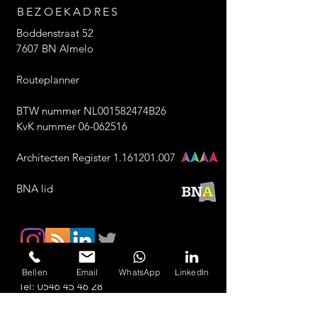
BEZOEKADRES
Boddenstraat 52
7607 BN Almelo
Routeplanner
BTW nummer NL001582474B26
KvK nummer 06-062516
Architecten Register 1.161201.007
BNA lid
Bellen
Email
WhatsApp
LinkedIn
Tel:
0546 45 46 28
Email:
info@archivolt.nl