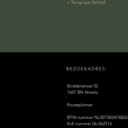
< Terug naar Archief
BEZOEKADRES
Boddenstraat 52
7607 BN Almelo
Routeplanner
BTW nummer NL001582474B26
KvK nummer 06-062516