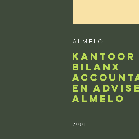
A L M E L O
KANTOOR
BILANX
ACCOUNT
EN ADVIS
ALMELO
2001