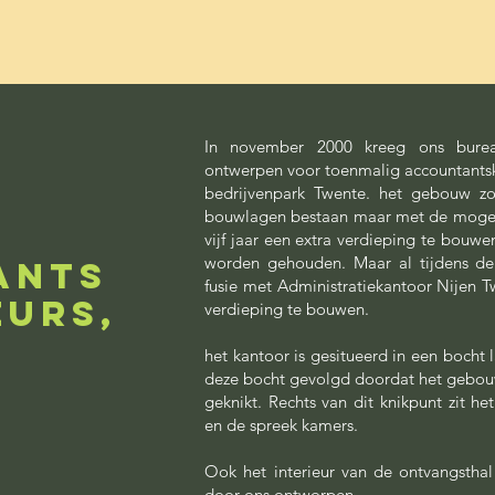
In november 2000 kreeg ons burea
ontwerpen voor toenmalig accountantsk
bedrijvenpark Twente. het gebouw zou
bouwlagen bestaan maar met de mogeli
vijf jaar een extra verdieping te bouw
worden gehouden. Maar al tijdens d
ANTS
fusie met Administratiekantoor Nijen 
EURS,
verdieping te bouwen.
het kantoor is gesitueerd in een bocht 
deze bocht gevolgd doordat het gebouw
geknikt. Rechts van dit knikpunt zit he
en de spreek kamers.
Ook het interieur van de ontvangsthal
door ons ontworpen.