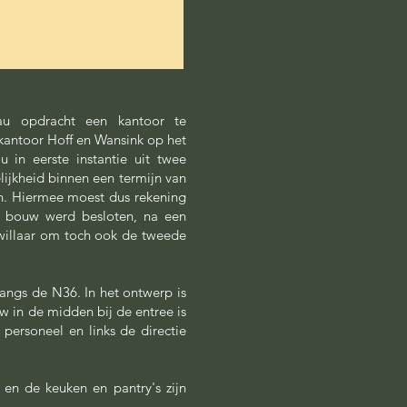
u opdracht een kantoor te
antoor Hoff en Wansink op het
 in eerste instantie uit twee
jkheid binnen een termijn van
en. Hiermee moest dus rekening
e bouw werd besloten, na een
Twillaar om toch ook de tweede
langs de N36. In het ontwerp is
 in de midden bij de entree is
t personeel en links de directie
 en de keuken en pantry's zijn