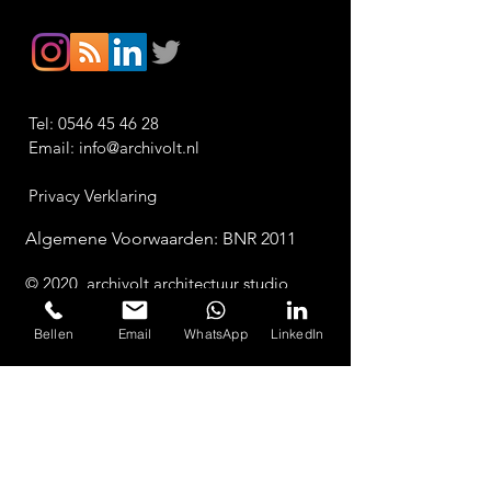
Tel:
0546 45 46 28
Email:
info@archivolt.nl
Privacy Verklaring
A
lgemene Voorwaarden: BNR 2011
© 2020 archivolt architectuur studio
NEEM CONTACT OP
Bellen
Email
WhatsApp
LinkedIn