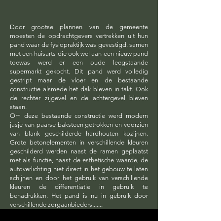
Door grootse plannen van de gemeente
moesten de opdrachtgevers vertrekken uit hun
pand waar de fysiopraktijk was gevestigd. samen
met een huisarts die ook wel aan een nieuw pand
toewas werd er een oude leegstaande
supermarkt gekocht. Dit pand werd volledig
gestript maar de vloer en de bestaande
constructie alsmede het dak bleven in takt. Ook
de rechter zijgevel en de achtergevel bleven
staan.
Om deze bestaande constructie werd modern
jasje van paarse baksteen getrokken en voorzien
van blank geschilderde hardhouten kozijnen.
Grote betonelementen in verschillende kleuren
geschilderd werden naast de ramen geplaatst
met als functie, naast de esthetische waarde, de
autoverlichting niet direct in het gebouw te laten
schijnen en door het gebruik van verschillende
kleuren de differentiatie in gebruik te
benadrukken. Het pand is nu in gebruik door
verschillende zorgaanbieders.......