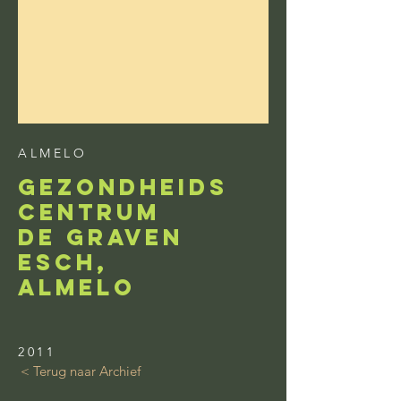
ALMELO
gezondheids
centrum
de Graven
esch,
almelo
2011
< Terug naar Archief