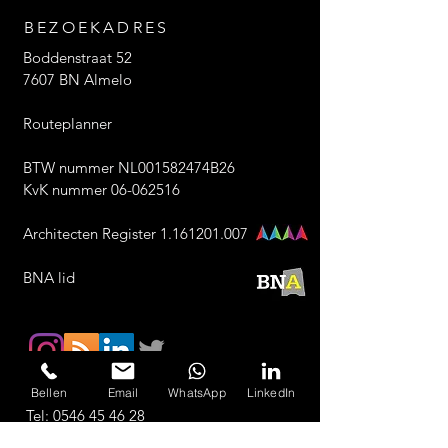
BEZOEKADRES
Boddenstraat 52
7607 BN Almelo
Routeplanner
BTW nummer NL001582474B26
KvK nummer 06-062516
Architecten Register 1.161201.007
BNA lid
Bellen
Email
WhatsApp
LinkedIn
Tel:
0546 45 46 28
Email:
info@archivolt.nl