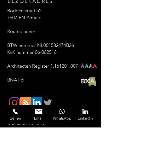
BEZOEKADRES
Boddenstraat 52
7607 BN Almelo
Routeplanner
BTW nummer NL001582474B26
KvK nummer 06-062516
Architecten Register 1.161201.007
BNA lid
Bellen
Email
WhatsApp
LinkedIn
Tel:
0546 45 46 28
Email:
info@archivolt.nl