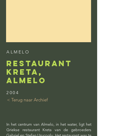
ALMELO
restaurant
kreta,
almelo
2004
< Terug naar Archief
In het centrum van Almelo, in het water, ligt het
Griekse restaurant Kreta van de gebroeders
Gabriel en Stefan Urucoglu
. Het restaurant was te